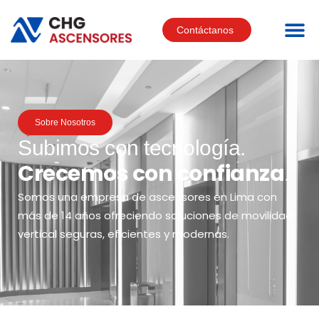
Contáctanos
Sobre Nosotros
Subimos con tecnología.
Crecemos con confianza
.
Somos una empresa de ascensores en Lima con
más de 14 años ofreciendo soluciones de movilidad
vertical seguras, eficientes y modernas.